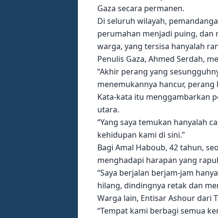
Gaza secara permanen.
Di seluruh wilayah, pemandangan
perumahan menjadi puing, dan ru
warga, yang tersisa hanyalah r
Penulis Gaza, Ahmed Serdah, men
“Akhir perang yang sesungguhny
menemukannya hancur, perang ba
Kata-kata itu menggambarkan pe
utara.
“Yang saya temukan hanyalah cang
kehidupan kami di sini.”
Bagi Amal Haboub, 42 tahun, se
menghadapi harapan yang rapu
“Saya berjalan berjam-jam hanya
hilang, dindingnya retak dan men
Warga lain, Entisar Ashour dari
“Tempat kami berbagi semua kenan