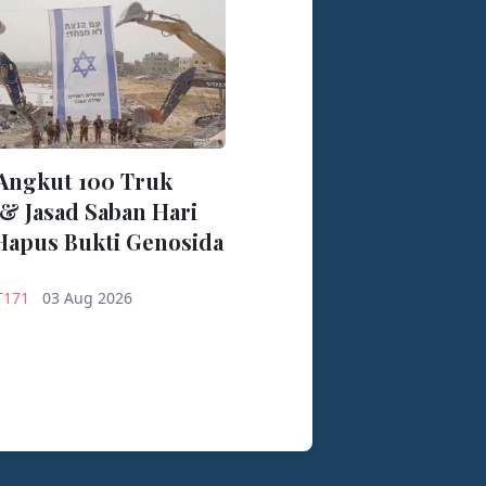
 Angkut 100 Truk
& Jasad Saban Hari
Hapus Bukti Genosida
T171
03 Aug 2026