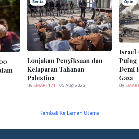
Berita
Opini
Israel
Puing 
Lonjakan Penyiksaan dan
300
Demi 
Kelaparan Tahanan
alam
Gaza
Palestina
By
SMAR
By
SMART171
05 Aug 2026
Kembali Ke Laman Utama