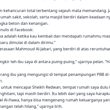
 kehancuran total terbentang sejauh mata memandang. Jala
mah sakit, sekolah, serta masjid berdiri dalam keadaan ny
angka beton dan kenangan.
ulis di Facebook:
a adalah ketika kau kembali dan mendapati rumahmu masih 
ru dimulai di dalam dirimu.”
rasaan Mahmoud Al-Jabari, yang berdiri di atas reruntuh
kir teh ibu saya di antara puing-puing,” ujarnya pelan. “Ha
orang ibu yang mengungsi di tempat penampungan PBB di G
h.
 untuk mencapai Sheikh Redwan, tempat rumah saya dulu be
ghitam, tapi masih berdiri. Itu lebih dari yang saya harapk
 Tel Al-Hawa, hanya bisa mengenang rumah keluarganya yan
gan telah hilang,” ujarnya lirih.