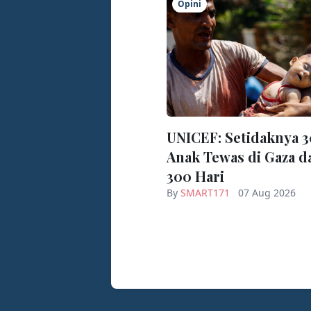
Opini
UNICEF: Setidaknya 
Anak Tewas di Gaza d
300 Hari
By
SMART171
07 Aug 2026