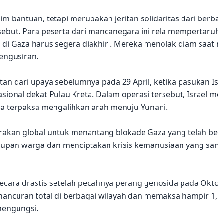
rim bantuan, tetapi merupakan jeritan solidaritas dari ber
sebut. Para peserta dari mancanegara ini rela mempertar
di Gaza harus segera diakhiri. Mereka menolak diam saat 
engusiran.
utan dari upaya sebelumnya pada 29 April, ketika pasukan
nasional dekat Pulau Kreta. Dalam operasi tersebut, Israel 
nya terpaksa mengalihkan arah menuju Yunani.
i gerakan global untuk menantang blokade Gaza yang telah b
idupan warga dan menciptakan krisis kemanusiaan yang sa
ecara drastis setelah pecahnya perang genosida pada Okto
ncuran total di berbagai wilayah dan memaksa hampir 1,5
mengungsi.