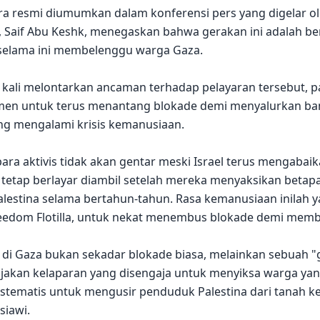
ra resmi diumumkan dalam konferensi pers yang digelar o
, Saif Abu Keshk, menegaskan bahwa gerakan ini adalah be
selama ini membelenggu warga Gaza.
g kali melontarkan ancaman terhadap pelayaran tersebut, p
men untuk terus menantang blokade demi menyalurkan b
ng mengalami krisis kemanusiaan.
a aktivis tidak akan gentar meski Israel terus mengabai
 tetap berlayar diambil setelah mereka menyaksikan beta
alestina selama bertahun-tahun. Rasa kemanusiaan inilah 
reedom Flotilla, untuk nekat menembus blokade demi mem
i di Gaza bukan sekadar blokade biasa, melainkan sebuah "
jakan kelaparan yang disengaja untuk menyiksa warga yang
istematis untuk mengusir penduduk Palestina dari tanah ke
siawi.