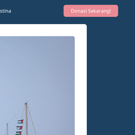
stina
Donasi Sekarang!