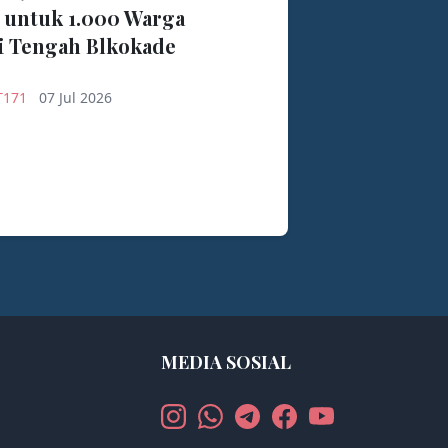
 untuk 1.000 Warga
i Tengah Blkokade
T171
07 Jul 2026
MEDIA SOSIAL