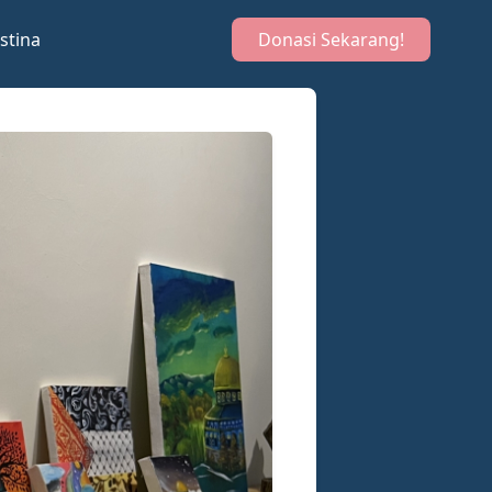
stina
Donasi Sekarang!