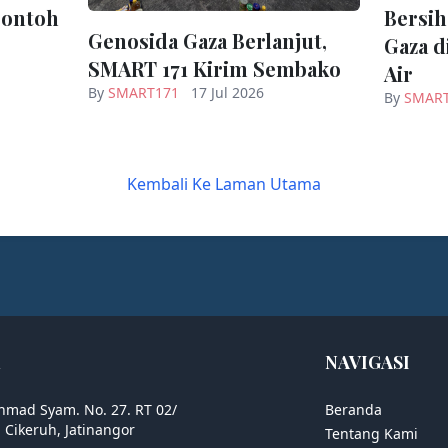
Contoh
Bersih
Genosida Gaza Berlanjut,
Gaza d
SMART 171 Kirim Sembako
Air
By
SMART171
17 Jul 2026
By
SMAR
Kembali Ke Laman Utama
NAVIGASI
Ahmad Syam. No. 27. RT 02/
Beranda
 Cikeruh, Jatinangor
Tentang Kami