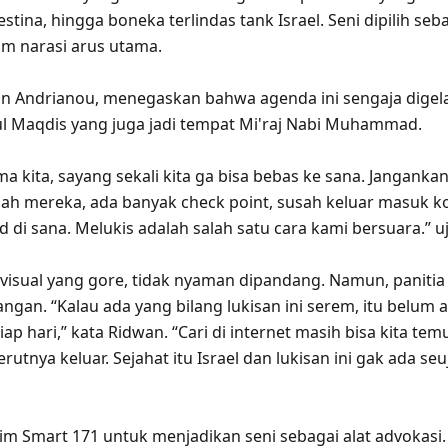
stina, hingga boneka terlindas tank Israel. Seni dipilih 
am narasi arus utama.
n Andrianou, menegaskan bahwa agenda ini sengaja digelar 
ul Maqdis yang juga jadi tempat Mi'raj Nabi Muhammad.
tama kita, sayang sekali kita ga bisa bebas ke sana. Janganka
jajah mereka, ada banyak check point, susah keluar masuk k
di sana. Melukis adalah salah satu cara kami bersuara.” u
visual yang gore, tidak nyaman dipandang. Namun, panitia m
gan. “Kalau ada yang bilang lukisan ini serem, itu belum
ap hari,” kata Ridwan. “Cari di internet masih bisa kita tem
erutnya keluar. Sejahat itu Israel dan lukisan ini gak ada s
im Smart 171 untuk menjadikan seni sebagai alat advokasi