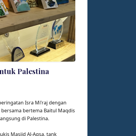
untuk Palestina
peringatan Isra Mi’raj dengan
is bersama bertema Baitul Maqdis
angsung di Palestina.
kis Masjid Al-Aqsa, tank