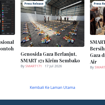
Press Release
Press R
sional
SMART 
Contoh
Bersih
Genosida Gaza Berlanjut,
Gaza d
SMART 171 Kirim Sembako
Air
By
SMART171
17 Jul 2026
By
SMAR
Kembali Ke Laman Utama