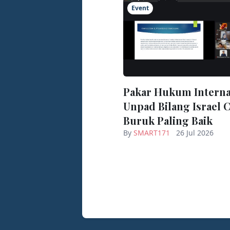
Event
Pakar Hukum Interna
Unpad Bilang Israel 
Buruk Paling Baik
By
SMART171
26 Jul 2026