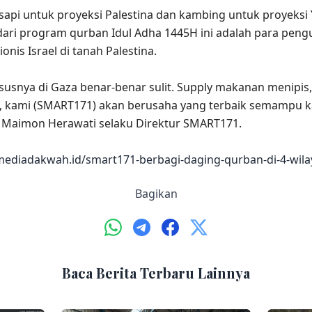
ri sapi untuk proyeksi Palestina dan kambing untuk proyeksi
ri program qurban Idul Adha 1445H ini adalah para pengungs
nis Israel di tanah Palestina.
khususnya di Gaza benar-benar sulit. Supply makanan menip
an, kami (SMART171) akan berusaha yang terbaik semampu 
 Maimon Herawati selaku Direktur SMART171.
//mediadakwah.id/smart171-berbagi-daging-qurban-di-4-wil
Bagikan
Baca Berita Terbaru Lainnya