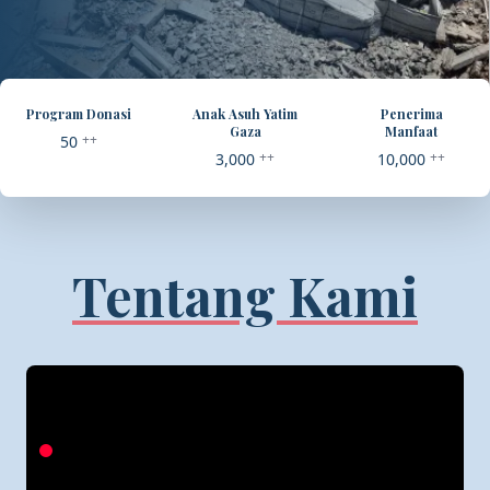
Program Donasi
Anak Asuh Yatim
Penerima
Gaza
Manfaat
++
50
++
++
3,000
10,000
Tentang Kami