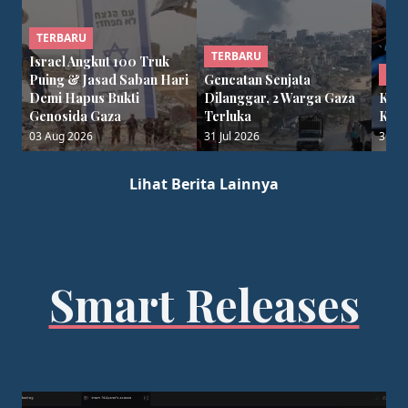
TERBARU
TERBARU
Israel Angkut 100 Truk
TER
Puing & Jasad Saban Hari
Gencatan Senjata
Demi Hapus Bukti
Dilanggar, 2 Warga Gaza
Kris
Genosida Gaza
Terluka
Keh
03 Aug 2026
31 Jul 2026
30 Ju
Lihat Berita Lainnya
Smart Releases